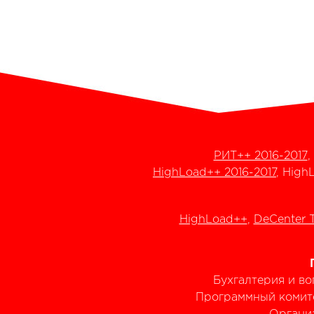
РИТ++ 2016-2017
,
HighLoad++ 2016-2017
, High
HighLoad++
,
DeCenter 
Бухгалтерия и в
Программный комит