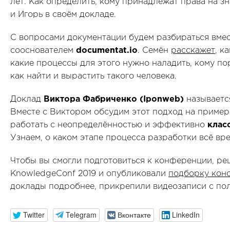
лет. Как определить, кому принадлежат права на з
и Игорь в своём докладе.
С вопросами документации будем разбираться вме
сооснователем
documentat.io
. Семён
расскажет
, к
какие процессы для этого нужно наладить, кому по
как найти и вырастить такого человека.
Доклад
Виктора Фабриченко (Iponweb)
называетс
Вместе с Виктором обсудим этот подход на примера
работать с неопределённостью и эффективно
клас
Узнаем, о каком этапе процесса разработки всё вр
Чтобы вы смогли подготовиться к конференции, р
KnowledgeConf 2019 и опубликовали
подборку кон
доклады подробнее, прикрепили видеозаписи с по
Twitter
Telegram
Вконтакте
LinkedIn