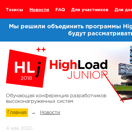
Тезисы
Новости
FAQ
Для участников
Для до
Мы решили объединить программы High
будут рассматриват
2018
Обучающая конференция разработчиков
высоконагруженных систем
Главная
→
Новости
4 мая 2020