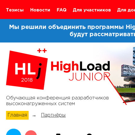
Тезисы
Новости
FAQ
Для участников
Для до
Мы решили объединить программы High
будут рассматриват
2018
Обучающая конференция разработчиков
высоконагруженных систем
Главная
→
Партнёры