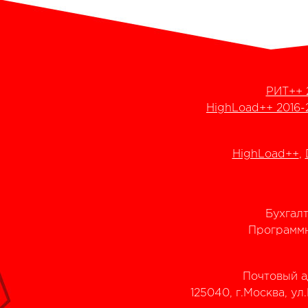
РИТ++ 
HighLoad++ 2016-
HighLoad++
,
Бухгал
Программн
Почтовый а
125040, г.Москва, ул