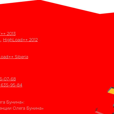
++ 2013
4
,
HighLoad++ 2012
oad++ Siberia
6-07-68
) 635-95-84
га Бунина»:
еренции Олега Бунина»