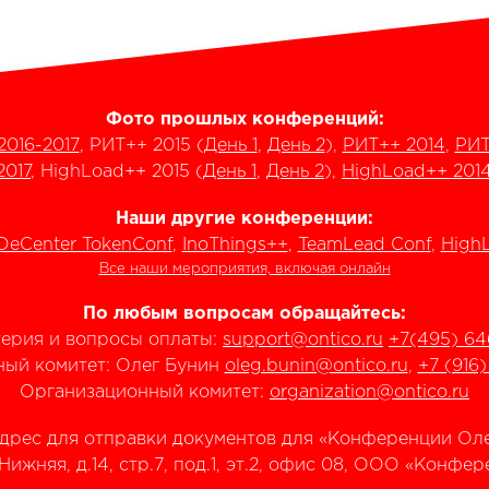
Фото прошлых конференций:
2016-2017
, РИТ++ 2015 (
День 1
,
День 2
),
РИТ++ 2014
,
РИТ
2017
, HighLoad++ 2015 (
День 1
,
День 2
),
HighLoad++ 201
Наши другие конференции:
DeCenter TokenConf
,
InoThings++
,
TeamLead Conf
,
HighL
Все наши мероприятия, включая онлайн
По любым вопросам обращайтесь:
терия и вопросы оплаты:
support@ontico.ru
+7(495) 64
ый комитет: Олег Бунин
oleg.bunin@ontico.ru
,
+7 (916
Организационный комитет:
organization@ontico.ru
дрес для отправки документов для «Конференции Оле
.Нижняя, д.14, стр.7, под.1, эт.2, офис 08, ООО «Конф