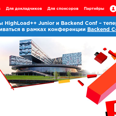
в
Для докладчиков
Для спонсоров
Партнёры
HighLoad++ Junior и Backend Conf – теп
иваться в рамках конференции
Backend C