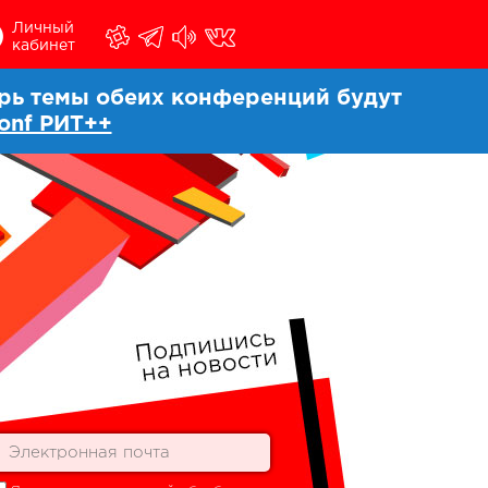
Личный
кабинет
ерь темы обеих конференций будут
onf РИТ++