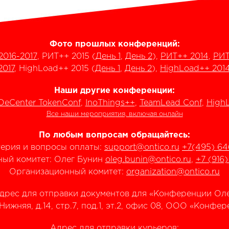
Фото прошлых конференций:
2016-2017
, РИТ++ 2015 (
День 1
,
День 2
),
РИТ++ 2014
,
РИТ
2017
, HighLoad++ 2015 (
День 1
,
День 2
),
HighLoad++ 201
Наши другие конференции:
DeCenter TokenConf
,
InoThings++
,
TeamLead Conf
,
HighL
Все наши мероприятия, включая онлайн
По любым вопросам обращайтесь:
терия и вопросы оплаты:
support@ontico.ru
+7(495) 64
ый комитет: Олег Бунин
oleg.bunin@ontico.ru
,
+7 (916
Организационный комитет:
organization@ontico.ru
дрес для отправки документов для «Конференции Оле
.Нижняя, д.14, стр.7, под.1, эт.2, офис 08, ООО «Конф
Адрес для отправки курьеров: