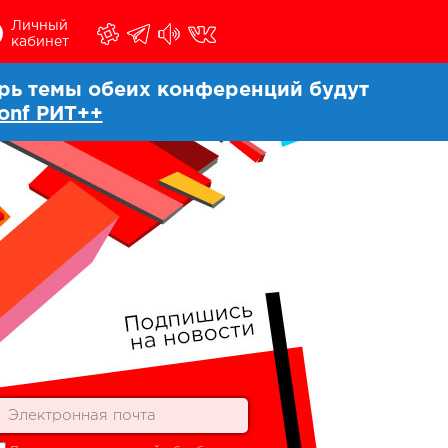
Личный
кабинет
ерь темы обеих конференций будут
onf РИТ++