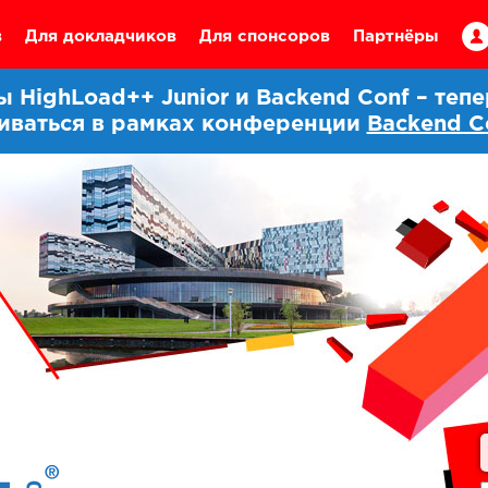
в
Для докладчиков
Для спонсоров
Партнёры
HighLoad++ Junior и Backend Conf – теп
иваться в рамках конференции
Backend C