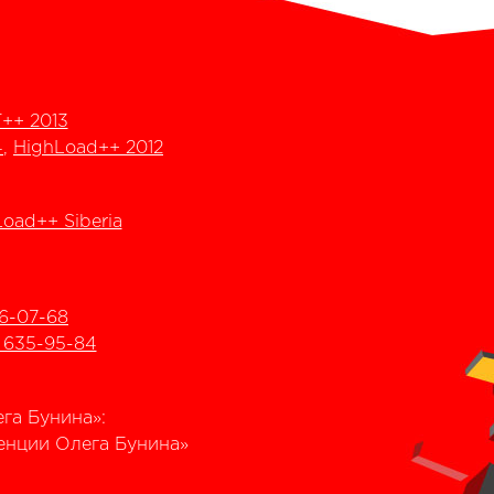
++ 2013
4
,
HighLoad++ 2012
oad++ Siberia
6-07-68
) 635-95-84
га Бунина»:
еренции Олега Бунина»