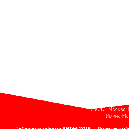
РИТ++ 2016-2017
,
HighLoad++ 2016-2017
, High
HighLoad++
,
DeCenter 
Бухгалтерия и в
Программный комит
Органи
Почтовый адрес для 
125040, г.Москва, ул.Нижняя, д
125040, Москва, Н
‭Ирина Мат
Публичная оферта РИТ++ 2018
Политика об