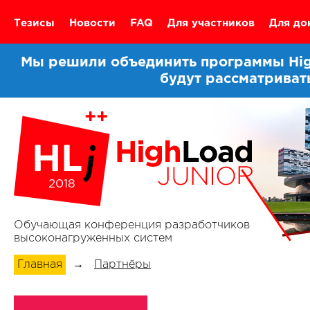
Тезисы
Новости
FAQ
Для участников
Для до
Мы решили объединить программы High
будут рассматриват
2018
Обучающая конференция разработчиков
высоконагруженных систем
Главная
→
Партнёры