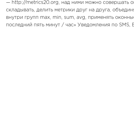
— http://metrics20.org, над ними можно совершать
складывать, делить метрики друг на друга, объедин
внутри групп max, min, sum, avg, применять оконн
последний пять минут / час» Уведомления по SMS, Em
РИТ++ 2016-2017
,
HighLoad++ 2016-2017
, High
HighLoad++
,
DeCenter 