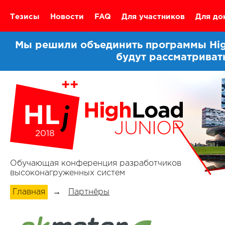
Тезисы
Новости
FAQ
Для участников
Для до
Мы решили объединить программы High
будут рассматриват
2018
Обучающая конференция разработчиков
высоконагруженных систем
Главная
→
Партнёры