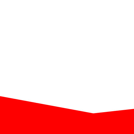
Бухгалтерия и в
Программный комит
Органи
Почтовый адрес для 
125040, г.Москва, ул.Нижняя, д
125040, Москва, Н
‭Ирина Мат
Публичная оферта РИТ++ 2018
Политика об
Лицензионный договор с Автором