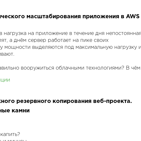
вых реакций на алерты.
ического масштабирования приложения в AWS
ика в мониторинге (пробуем предугадать проблемы до
.
е подходы быстрого поиска "узких" мест.
в нагрузка на приложение в течение дня непостоянная
ят, а днём сервер работает на пике своих
у мощности выделяются под максимальную нагрузку 
ивают.
равильно вооружиться облачными технологиями? В чём
 как стать магом?
нции
 горизонтальному автомасштабированию не только
и, но и для отказоустойчивости.
ного резервного копирования веб-проекта.
ные камни
экапить?