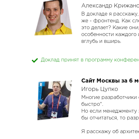
Александр Крижан
План доклада:
Расскажу на примерах 
В докладе я расскажу,
- Введение. Методы м
же - фронтенд. Как сле
- Создаём шардирован
это делает? Какие они
приложений: Twemproxy
особенности каждого 
- Уменьшаем накладны
вглубь и вширь.
подключений на Postg
- Создаём шардирован
Еще я расскажу про е
- Добавляем прозрачн
Доклад принят в программу конфере
Уникальность проекта
внутренних механизмо
разрабатываемый спе
объемов HTTP трафика
Сайт Москвы за 6 
защита от DDoS прикл
HTTP трафика малыми 
Игорь Цупко
Многие разработчики 
- Что такое Web-аксел
быстро".
нужен;
Но если менеджменту з
- Типичный функционал
бы отчитаться, то ра
- Упомянем про SSL а
- Заглянем вглубь HTT
Я расскажу об архите
проксированием, что м
созданию API сервисо