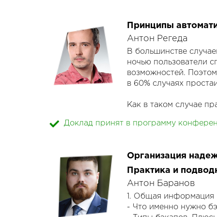
домена и т.п.).
- Автоматизацию типо
Принципы автомат
- Зачем нужна аналит
того, как они случатся)
Антон Регеда
- Инструменты и общи
В большинстве случае
ночью пользователи сп
возможностей. Поэтом
в 60% случаях проста
Как в таком случае п
магия AWS Autoscale и
Доклад принят в программу конфере
Готовим приложение к
для производительност
Организация надеж
Практика и подвод
Антон Баранов
1. Общая информация
- Что именно нужно б