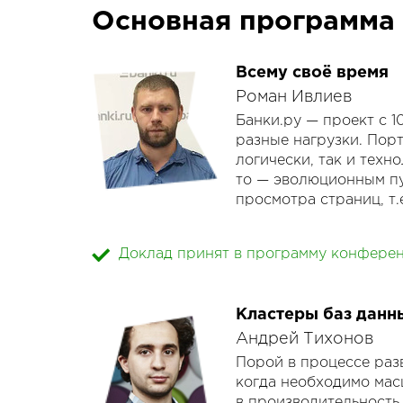
Основная программа
Всему своё время
Роман Ивлиев
Банки.ру — проект с 
разные нагрузки. Пор
логически, так и техн
то — эволюционным пу
просмотра страниц, т.
Я хочу поговорить об 
Доклад принят в программу конфере
о том, что далеко не
систем идут на пользу
Кластеры баз данн
Посмотрим примеры и
1) Настолько ли ваш h
Андрей Тихонов
2) Считать ли хабрэф
Порой в процессе раз
3) "Костыль" или "вы
когда необходимо мас
минусы.
в производительность