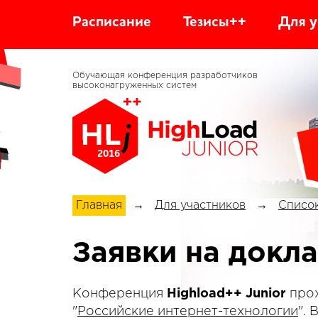
Расписание
Тезисы++
Для у
Обучающая конференция разработчиков
высоконагруженных систем
2016
Главная
→
Для участников
→
Список
Заявки на докл
Конференция
Highload++ Junior
прох
"
Российские интернет-технологии
".