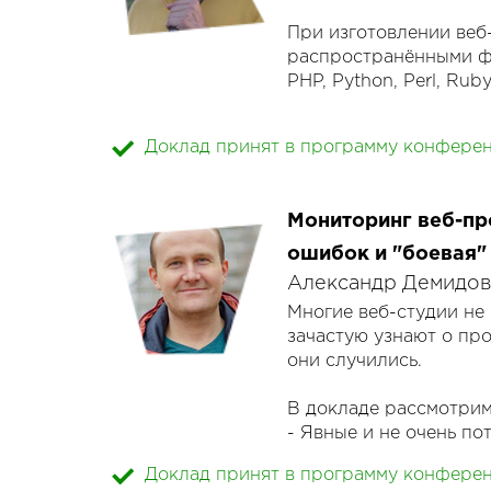
фреймворков. Про каж
При изготовлении веб
рецептами, как такие 
распространёнными ф
PHP, Python, Perl, Ruby,
Я предлагаю отказатьс
Доклад принят в программу конфере
разработки веб-прил
высокопроизводительн
эффективно использов
Мониторинг веб-про
Хочу поделиться со с
ошибок и "боевая"
использованием подоб
Александр Демидов
такого подхода.
Многие веб-студии не
зачастую узнают о пр
они случились.
В докладе рассмотрим
- Явные и не очень по
- Общие принципы вне
Доклад принят в программу конфере
- Мониторинг нетипич