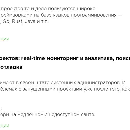
дую из них я расскажу подробно и поделюсь
-проектов то и дело пользуются широко
ошибки исправлять.
реймворками на базе языков программирования —
 Go, Rust, Java и т.п.
я от употребления оных и использовать для
нции
ожений только c2h5oh — расширение для
ого сервера nginx. Данное расширение позволяет
ать PostgreSQL в качестве сервера веб-приложений.
ектов: real-time мониторинг и аналитика, поис
лушателями своим личным опытом разработки с
 отладка
ной связки. Планирую рассказать о плюсах и минусах
 имеют в своем штате системных администраторов. И
облемах с запущенными проектами уже после того, как
:
тери на медленном / недоступном сайте.
дрения систем real-time мониторинга.
нции
ных характеристик (наличие бэкапов, делегирование