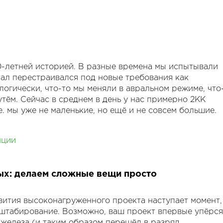
10-летней историей. В разные времена мы испытывали
тал перестраивался под новые требования как
ологически, что-то мы меняли в авральном режиме, что
тём. Сейчас в среднем в день у нас примерно 2КК
е. мы уже не маленькие, но ещё и не совсем большие.
оптимизации, её своевременности, и о субоптимизации
нции
 всегда лучшие практики разработки нагруженных
 бизнесу.
ых: делаем сложные вещи просто
 поищем ответы на вопросы:
ighload — highload?
фект поводом для внедрения высоких технологий?
вития высоконагруженного проекта наступает момент,
сокотехнологичное решение" — что выбрать? Плюсы и
штабирование. Возможно, ваш проект впервые упёрся
 железа (и таким образом перешёл в разряд