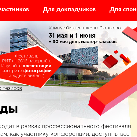
частников
Для докладчиков
Для спон
Кампус бизнес-школы Сколково
31 мая и 1 июня
+ 30 мая день мастер-классов
Фестиваль
РИТ++ 2016 завершён.
Изучайте
презентации
,
смотрите
фотографии
и ждите видео :)
 тезисов
ады
одит в рамках профессионального фестиваля
 Вам, как участнику конференции, доступны все